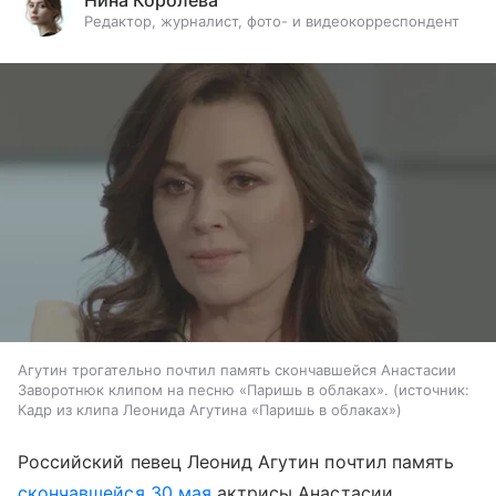
Нина Королёва
Редактор, журналист, фото- и видеокорреспондент
Агутин трогательно почтил память скончавшейся Анастасии
Заворотнюк клипом на песню «Паришь в облаках».
источник:
Кадр из клипа Леонида Агутина «Паришь в облаках»
Российский певец Леонид Агутин почтил память
скончавшейся 30 мая
актрисы Анастасии