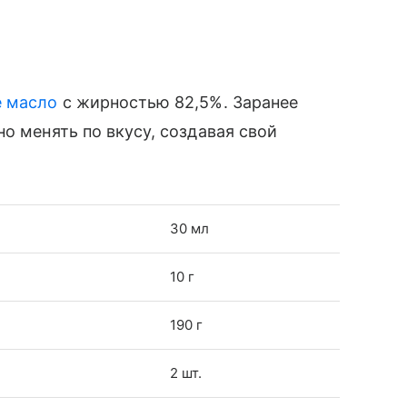
е масло
с жирностью 82,5%. Заранее
о менять по вкусу, создавая свой
30 мл
10 г
190 г
2 шт.