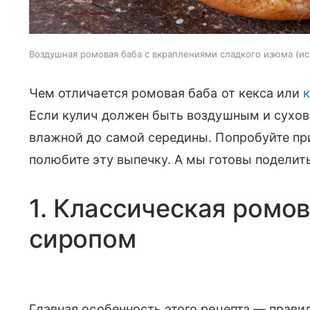
Воздушная ромовая баба с вкраплениями сладкого изюма
ис
Чем отличается ромовая баба от кекса или
Если кулич должен быть воздушным и сухов
влажной до самой середины. Попробуйте приг
полюбите эту выпечку. А мы готовы подели
1. Классическая ромо
сиропом
Главная особенность этого рецепта — прави