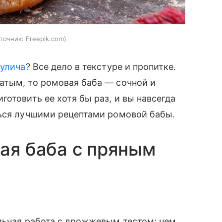
точник:
Freepik.com
кулича
? Все дело в текстуре и пропитке.
атым, то ромовая баба — сочной и
отовить ее хотя бы раз, и вы навсегда
ться лучшими рецептами ромовой бабы.
вая баба с пряным
льная работа с дрожжевым тестом: чем