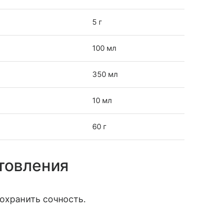
5 г
100 мл
350 мл
10 мл
60 г
товления
сохранить сочность.