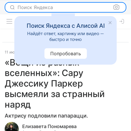
Поиск Яндекса
Поиск Яндекса с Алисой AI
Найдёт ответ, картинку или видео —
быстро и точно
11 июня 2024
Светская жизнь
Попробовать
«Вещи из разных
вселенных»: Сару
Джессику Паркер
высмеяли за странный
наряд
Актрису подловили папарацци.
Елизавета Пономарева