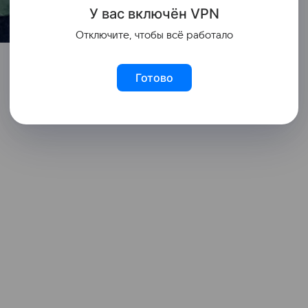
У вас включ
ён
V
P
N
Отключите, чтобы всё работало
Готово