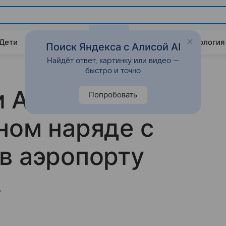
 Дети
Дом
Гороскопы
Стиль жизни
Психология
Поиск Яндекса с Алисой AI
Найдёт ответ, картинку или видео —
быстро и точно
и Анджелину
Попробовать
ном наряде с
в аэропорту
.