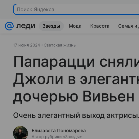
Поиск Яндекса
Звезды
Мода
Красота
Семья и
17 июня 2024
Светская жизнь
Папарацци снял
Джоли в элегант
дочерью Вивьен 
Очень элегантный выход актрисы
Елизавета Пономарева
Автор рубрики «Звезды»