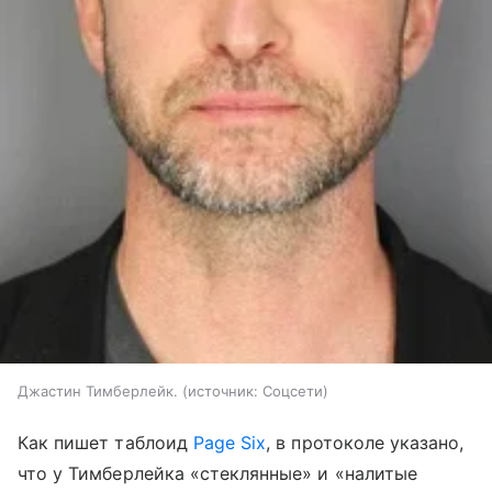
Джастин Тимберлейк.
источник:
Соцсети
Как пишет таблоид
Page Six
, в протоколе указано,
что у Тимберлейка «стеклянные» и «налитые