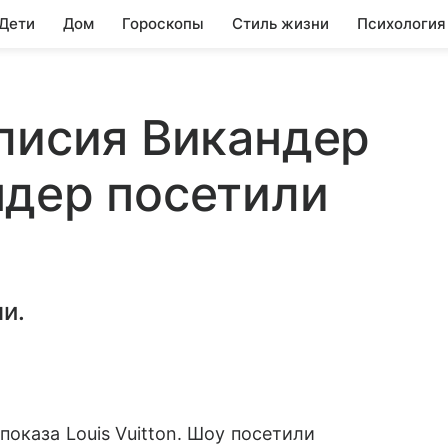
 Дети
Дом
Гороскопы
Стиль жизни
Психология
лисия Викандер
ндер посетили
n
и.
оказа Louis Vuitton. Шоу посетили