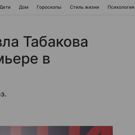
 Дети
Дом
Гороскопы
Стиль жизни
Психология
ла Табакова
мьере в
з.