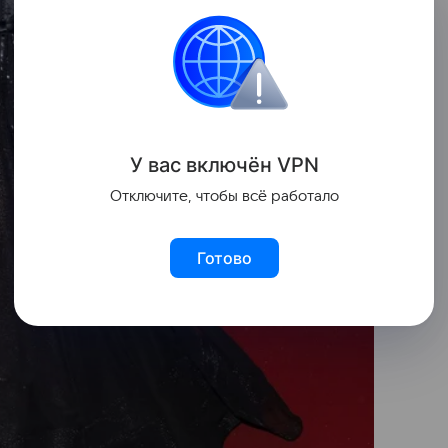
У вас включ
ён
V
P
N
Отключите, чтобы всё работало
Готово