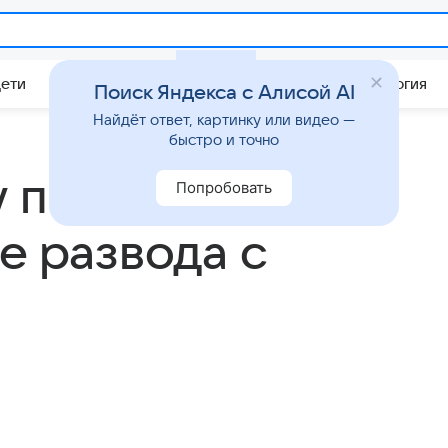
Дети
Дом
Гороскопы
Стиль жизни
Психология
Поиск Яндекса с Алисой AI
Найдёт ответ, картинку или видео —
быстро и точно
у показала
Попробовать
е развода с