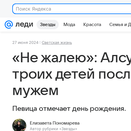
Поиск Яндекса
Звезды
Мода
Красота
Семья и 
27 июня 2024
Светская жизнь
«Не жалею»: Алс
троих детей посл
мужем
Певица отмечает день рождения.
Елизавета Пономарева
Автор рубрики «Звезды»