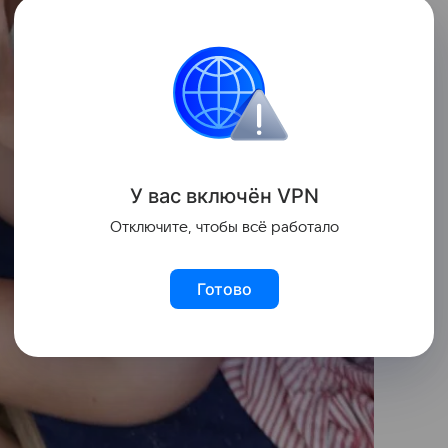
У вас включ
ён
V
P
N
Отключите, чтобы всё работало
Готово