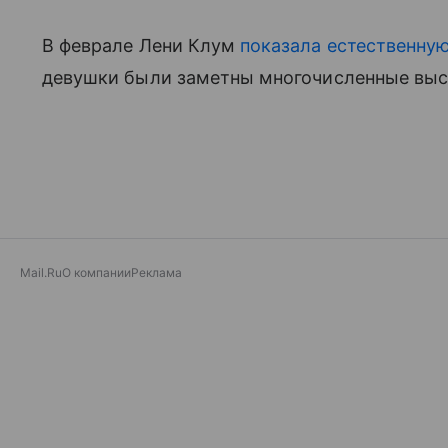
В феврале Лени Клум
показала естественну
девушки были заметны многочисленные высы
Mail.Ru
О компании
Реклама