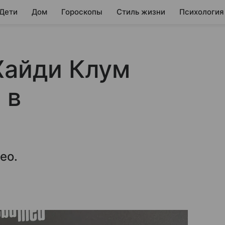
 Дети
Дом
Гороскопы
Стиль жизни
Психология
Хайди Клум
 в
ео.