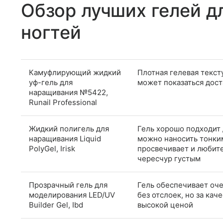
Обзор лучших гелей д
ногтей
Камуфлирующий жидкий
Плотная гелевая текст
уф-гель для
может показаться дост
наращивания №5422,
Runail Professional
Жидкий полигель для
Гель хорошо подходит 
наращивания Liquid
можно наносить тонким
PolyGel, Irisk
просвечивает и любит
чересчур густым
Прозрачный гель для
Гель обеспечивает оч
моделирования LED/UV
без отслоек, но за ка
Builder Gel, Ibd
высокой ценой