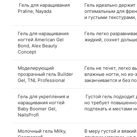
Гель для наращивания
Гель идеально держит 
Praline, Nayada
оптимальным для френч
и густыми текстурами,
Гель для наращивания
Гель легко разравнивае
ногтей American Gel
жидкий, сохнет дольше
Bond, Alex Beauty
Concept
Моделирующий
Гель не течет, легко 
прозрачный гель Builder
влажные ногти, но из-
Gel, TNL Professional
заканчивается и без п
Гель для укрепления и
Густой гель подходит 
наращивания ногтей
но требует повышенног
Baby Boomer Gel,
подтекать и местами н
NailsProfi
Молочный гель Milky,
В меру густой и вязки