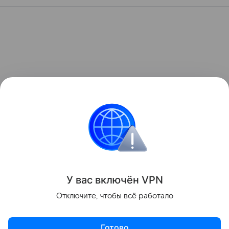
У вас включ
ён
V
P
N
Отключите, чтобы всё работало
Готово