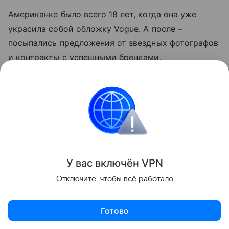
Американке было всего 18 лет, когда она уже
украсила собой обложку Vogue. А после –
посыпались предложения от звездных фотографов
и контракты с успешными брендами.
У вас включ
ён
V
P
N
Отключите, чтобы всё работало
Готово