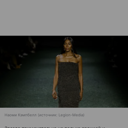
Наоми Кэмпбелл
источник:
Legion-Media