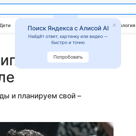
 Дети
Дом
Гороскопы
Стиль жизни
Психология
Поиск Яндекса с Алисой AI
Найдёт ответ, картинку или видео —
быстро и точно
Липа в кожаной
Попробовать
ле
ды и планируем свой –