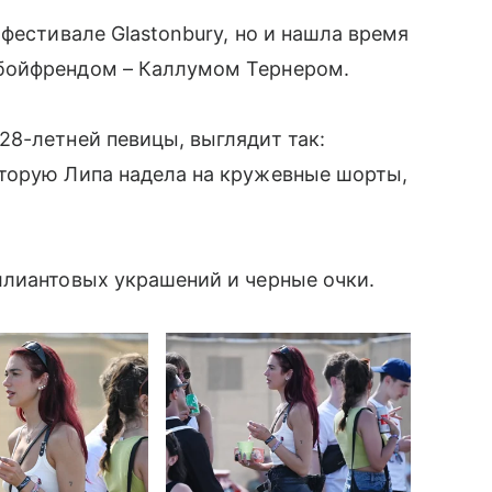
фестивале Glastonbury, но и нашла время
бойфрендом – Каллумом Тернером.
8-летней певицы, выглядит так:
торую Липа надела на кружевные шорты,
ллиантовых украшений и черные очки.