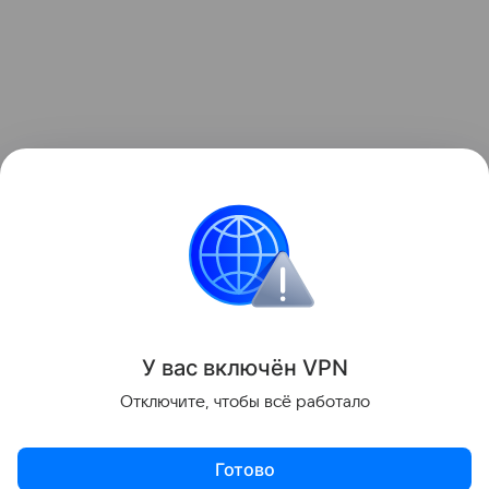
У вас включ
ён
V
P
N
Отключите, чтобы всё работало
Готово