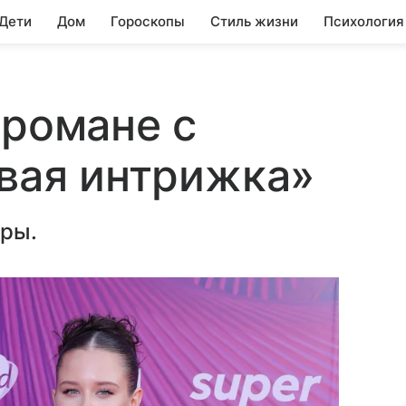
 Дети
Дом
Гороскопы
Стиль жизни
Психология
 романе с
овая интрижка»
оры.