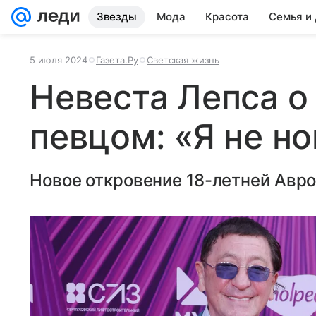
Звезды
Мода
Красота
Семья и
5 июля 2024
Газета.Ру
Светская жизнь
Невеста Лепса о
певцом: «Я не н
Новое откровение 18-летней Авр