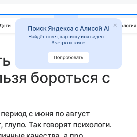
 Дети
Дом
Гороскопы
Стиль жизни
Психология
Поиск Яндекса с Алисой AI
Найдёт ответ, картинку или видео —
быстро и точно
ь стремится к
Попробовать
льзя бороться с
 период с июня по август
 глупо. Так говорят психологи.
личные качества, а про