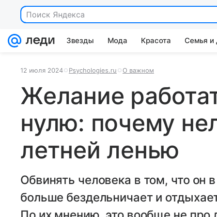
Поиск Яндекса
Звезды
Мода
Красота
Семья и
12 июля 2024
Psychologies.ru
О важном
Желание работат
нулю: почему не
летней ленью
Обвинять человека в том, что он в
больше бездельничает и отдыхает,
По их мнению, это вообще не про 