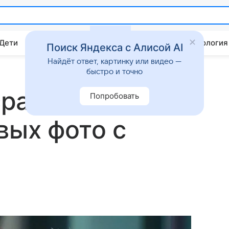
 Дети
Дом
Гороскопы
Стиль жизни
Психология
Поиск Яндекса с Алисой AI
Найдёт ответ, картинку или видео —
быстро и точно
равнили с
Попробовать
вых фото с