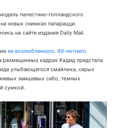
модель палестино-голландского
на новых снимках папарацци.
сь на сайте издания Daily Mail.
нии
ее возлюбленного, 49-летнего
 на размещенных кадрах Хадид предстала
 виде улыбающегося смайлика, серых
ичневых замшевых сабо, темных
й сумкой.