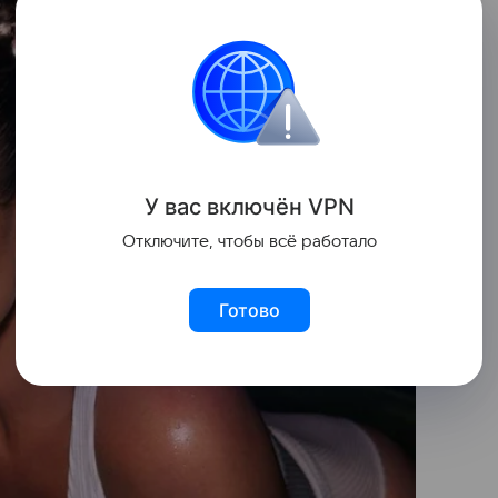
У вас включ
ён
V
P
N
Отключите, чтобы всё работало
Готово