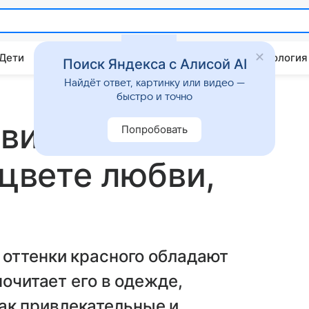
 Дети
Дом
Гороскопы
Стиль жизни
Психология
Поиск Яндекса с Алисой AI
Найдёт ответ, картинку или видео —
быстро и точно
вится красный:
Попробовать
 цвете любви,
 оттенки красного обладают
почитает его в одежде,
к привлекательные и