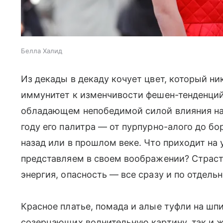
Белла Халид
Из декады в декаду кочует цвет, который ни
иммунитет к изменчивости фешен-тенденций.
обладающем непобедимой силой влияния на 
году его палитра — от пурпурно-алого до бо
назад или в прошлом веке. Что приходит на
представляем в своем воображении? Страсть
энергия, опасность — все сразу и по отдель
Красное платье, помада и алые туфли на шп
созерцающих волнительную картину, так и ж