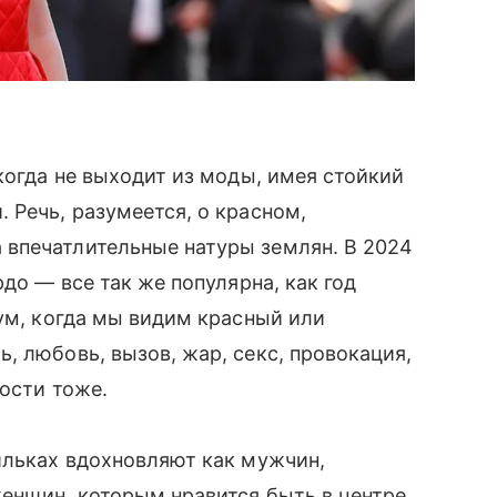
когда не выходит из моды, имея стойкий
 Речь, разумеется, о красном,
впечатлительные натуры землян. В 2024
рдо — все так же популярна, как год
 ум, когда мы видим красный или
, любовь, вызов, жар, секс, провокация,
ности тоже.
ильках вдохновляют как мужчин,
енщин, которым нравится быть в центре