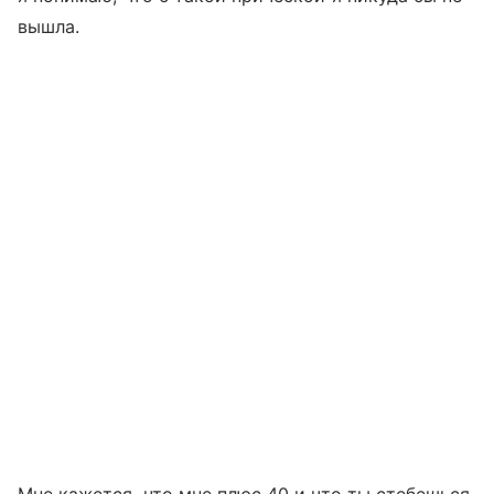
вышла.
Мне кажется, что мне плюс 40 и что ты стебешься