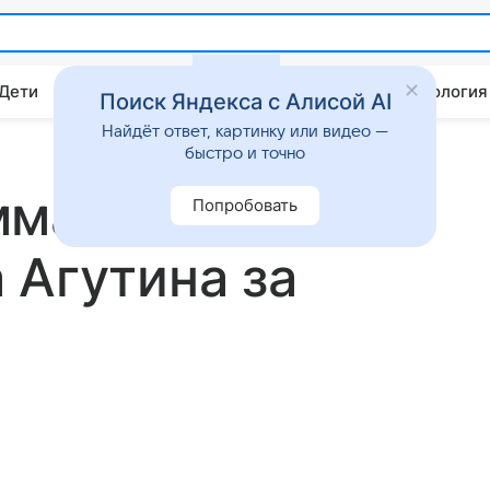
 Дети
Дом
Гороскопы
Стиль жизни
Психология
Поиск Яндекса с Алисой AI
Найдёт ответ, картинку или видео —
быстро и точно
мма: раскрыт
Попробовать
 Агутина за