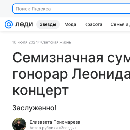
Поиск Яндекса
Звезды
Мода
Красота
Семья и
16 июля 2024
Светская жизнь
Семизначная су
гонорар Леонида
концерт
Заслуженно!
Елизавета Пономарева
Автор рубрики «Звезды»