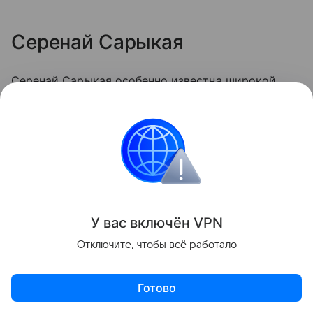
Серенай Сарыкая
Серенай Сарыкая особенно известна широкой
аудитории по главным ролям в сериалах
«Спасибо, следующий» и «Семья», которые вышли
в прокат в этом году. При этом ее первая
киноработа состоялась еще в 2006-ом, когда
девушку пригласили сняться в эпизодах фильма
«Путаница».
У вас включ
ён
V
P
N
Отключите, чтобы всё работало
Готово