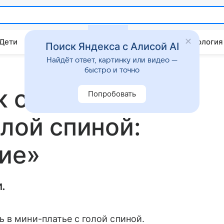
 Дети
Дом
Гороскопы
Стиль жизни
Психология
Поиск Яндекса с Алисой AI
Найдёт ответ, картинку или видео —
быстро и точно
 снялась в
Попробовать
олой спиной:
ие»
.
 в мини-платье с голой спиной.