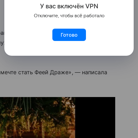
У вас включ
ён
V
P
N
Отключите, чтобы всё работало
рашенный яркими рисунками жакет за
Готово
чужинами розовые босоножки Christian
 мечте стать Феей Драже», — написала