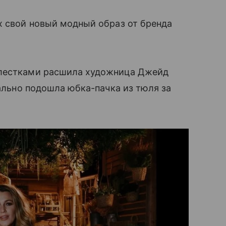
х свой новый модный образ от бренда
блестками расшила художница Джейд
еально подошла юбка-пачка из тюля за