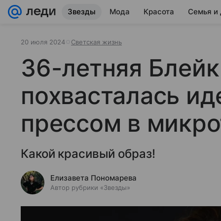
Звезды
Мода
Красота
Семья и
20 июля 2024
Светская жизнь
36-летняя Блейк
похвасталась и
прессом в микро
Какой красивый образ!
Елизавета Пономарева
Автор рубрики «Звезды»