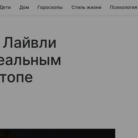
 Дети
Дом
Гороскопы
Стиль жизни
Психология
 Лайвли
деальным
топе