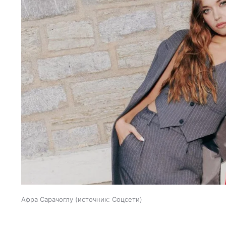
Афра Сарачоглу
источник:
Соцсети