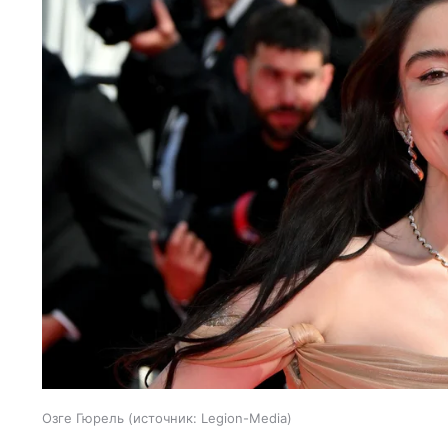
Озге Гюрель
источник:
Legion-Media