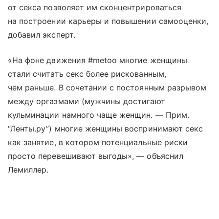
от секса позволяет им сконцентрироваться
на построении карьеры и повышении самооценки,
добавил эксперт.
«На фоне движения #metoo многие женщины
стали считать секс более рискованным,
чем раньше. В сочетании с постоянным разрывом
между оргазмами (мужчины достигают
кульминации намного чаще женщин. — Прим.
“Ленты.ру”) многие женщины воспринимают секс
как занятие, в котором потенциальные риски
просто перевешивают выгоды», — объяснил
Лемиллер.