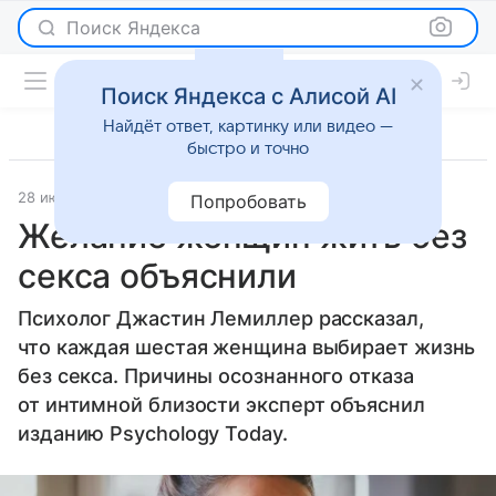
Поиск Яндекса
Поиск Яндекса с Алисой AI
Найдёт ответ, картинку или видео —
быстро и точно
28 июля 2024
Lenta.Ru
Секс 18+
Попробовать
Желание женщин жить без
секса объяснили
Психолог Джастин Лемиллер рассказал,
что каждая шестая женщина выбирает жизнь
без секса. Причины осознанного отказа
от интимной близости эксперт объяснил
изданию Psychology Today.