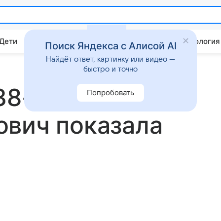
 Дети
Дом
Гороскопы
Стиль жизни
Психология
Поиск Яндекса с Алисой AI
Найдёт ответ, картинку или видео —
быстро и точно
38-летняя
Попробовать
ович показала