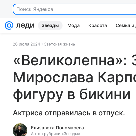
Поиск Яндекса
Звезды
Мода
Красота
Семья и
26 июля 2024
Светская жизнь
«Великолепна»: 
Мирослава Карп
фигуру в бикини
Актриса отправилась в отпуск.
Елизавета Пономарева
Автор рубрики «Звезды»