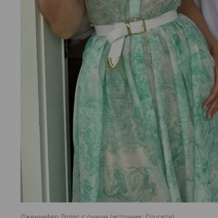
Дженнифер Лопес с сыном
источник:
Соцсети