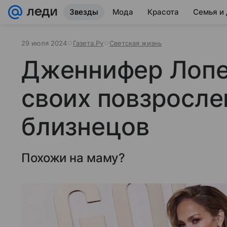
Звезды
Мода
Красота
Семья и
29 июля 2024
Газета.Ру
Светская жизнь
Дженнифер Лопе
своих повзросле
близнецов
Похожи на маму?