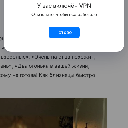
У вас включ
ён
V
P
N
Отключите, чтобы всё работало
Готово
ентировали ее пост с семейными
трясающая мама», «Идиллия»,
 взрослые», «Очень на отца похожи»,
рень», «Два огонька в вашей жизни,
акому не готова! Как близнецы быстро