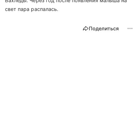
Бахледы. Через год после появления малыша на
свет пара распалась.
Поделиться