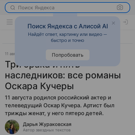
Поиск Яндекса
Поиск Яндекса с Алисой AI
Найдёт ответ, картинку или видео —
быстро и точно
11 августа 2025
Леди Mail
История успеха
Попробовать
Три брака и пять
наследников: все романы
Оскара Кучеры
11 августа родился российский актер и
телеведущий Оскар Кучера. Артист был
трижды женат, у него пятеро детей.
Дарья Жураковская
Автор звездных текстов