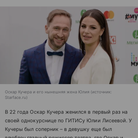
Оскар Кучера и его нынешняя жена Юлия
источник:
Starface.ru
В 22 года Оскар Кучера женился в первый раз на
своей однокурснице по ГИТИСу Юлии Лисеевой. У
Кучеры был соперник – в девушку еще был
влюблен главный режиссер театра, где Оскар и