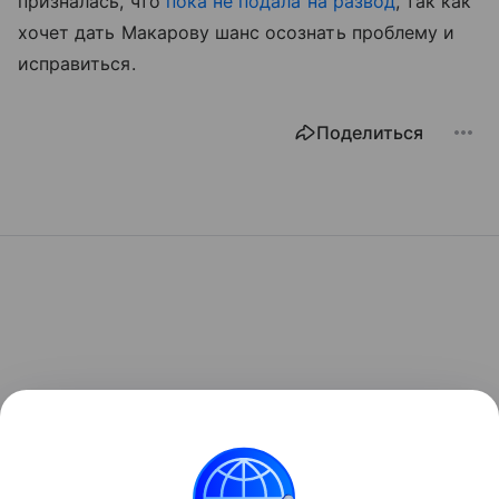
призналась, что
пока не подала на развод
, так как
хочет дать Макарову шанс осознать проблему и
исправиться.
Поделиться