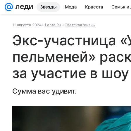
Звезды
Мода
Красота
Семья и
11 августа 2024
Lenta.Ru
Светская жизнь
Экс-участница «
пельменей» рас
за участие в шоу
Сумма вас удивит.