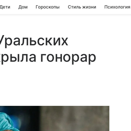
 Дети
Дом
Гороскопы
Стиль жизни
Психология
Уральских
крыла гонорар