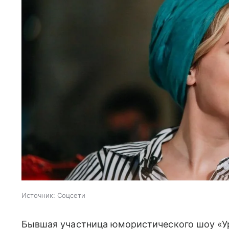
Источник:
Соцсети
Бывшая участница юмористического шоу «У