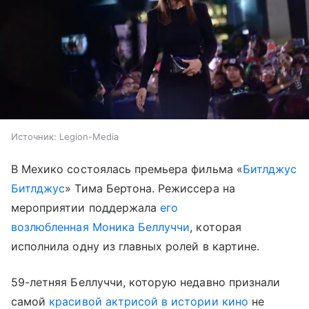
Источник:
Legion-Media
В Мехико состоялась премьера фильма «
Битлджус
Битлджус
» Тима Бертона. Режиссера на
мероприятии поддержала
его
возлюбленная Моника Беллуччи
, которая
исполнила одну из главных ролей в картине.
59-летняя Беллуччи, которую недавно признали
самой
красивой актрисой в истории кино
не