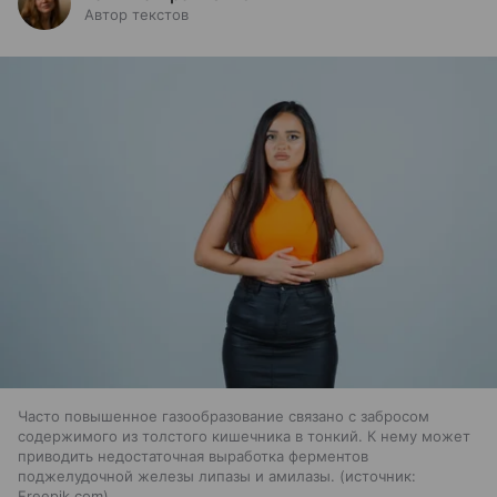
Автор текстов
Часто повышенное газообразование связано с забросом
содержимого из толстого кишечника в тонкий. К нему может
приводить недостаточная выработка ферментов
поджелудочной железы липазы и амилазы.
источник:
Freepik.com