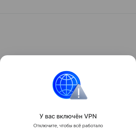
У вас включ
ён
V
P
N
Отключите, чтобы всё работало