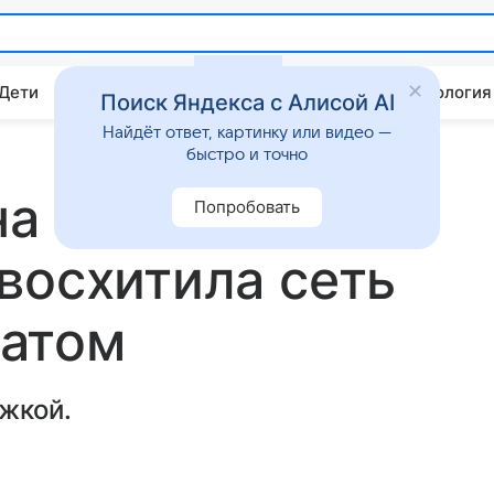
 Дети
Дом
Гороскопы
Стиль жизни
Психология
Поиск Яндекса с Алисой AI
Найдёт ответ, картинку или видео —
быстро и точно
а голове»:
Попробовать
восхитила сеть
атом
жкой.