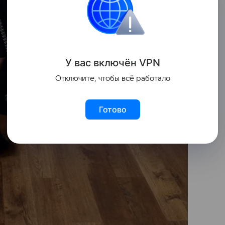
У вас включ
ён
V
P
N
Отключите, чтобы всё работало
Готово