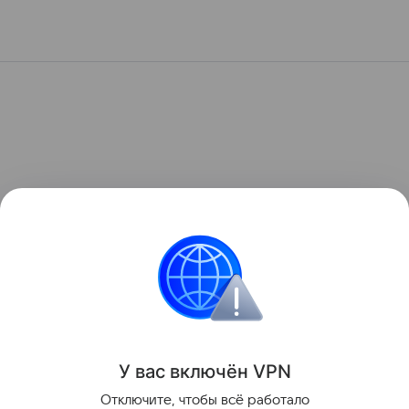
У вас включ
ён
V
P
N
Отключите, чтобы всё работало