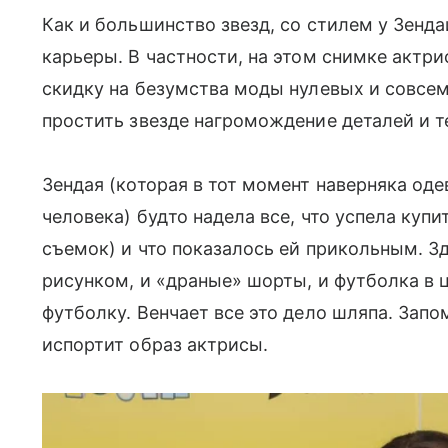
Как и большинство звезд, со стилем у Зенд
карьеры. В частности, на этом снимке актри
скидку на безумства моды нулевых и совсем
простить звезде нагромождение деталей и т
Зендая (которая в тот момент наверняка оде
человека) будто надела все, что успела купи
съемок) и что показалось ей прикольным. Зд
рисунком, и «драные» шорты, и футболка в ц
футболку. Венчает все это дело шляпа. Запом
испортит образ актрисы.