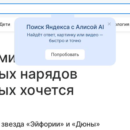
 Дети
Дом
Гороскопы
Стиль жизни
Психология
Поиск Яндекса с Алисой AI
Найдёт ответ, картинку или видео —
быстро и точно
ми и наряд
Попробовать
пых нарядов
рых хочется
о звезда «Эйфории» и «Дюны»