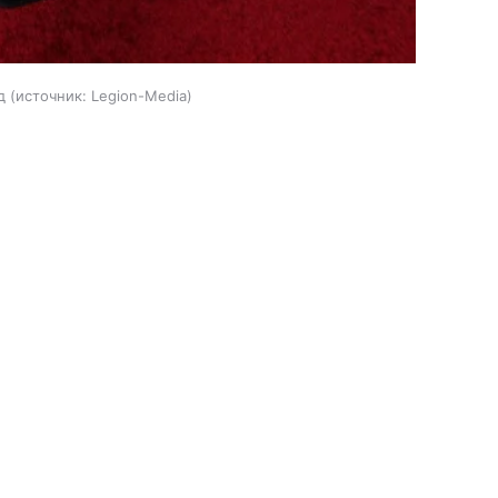
д
источник:
Legion-Media