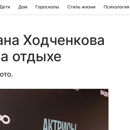
 Дети
Дом
Гороскопы
Стиль жизни
Психология
ана Ходченкова
на отдыхе
ото.