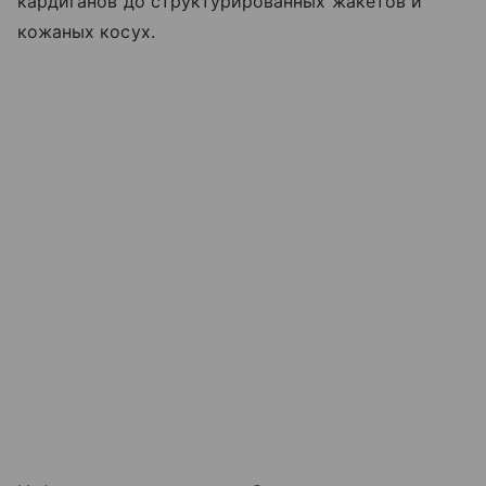
кардиганов до структурированных жакетов и
кожаных косух.