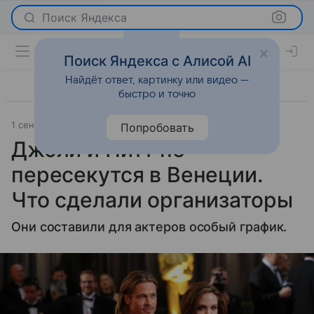
Поиск Яндекса
Поиск Яндекса с Алисой AI
Найдёт ответ, картинку или видео —
быстро и точно
1 сентября 2024
РБК Life
Светская жизнь
Попробовать
Джоли и Питт не
пересекутся в Венеции.
Что сделали организаторы
Они составили для актеров особый график.