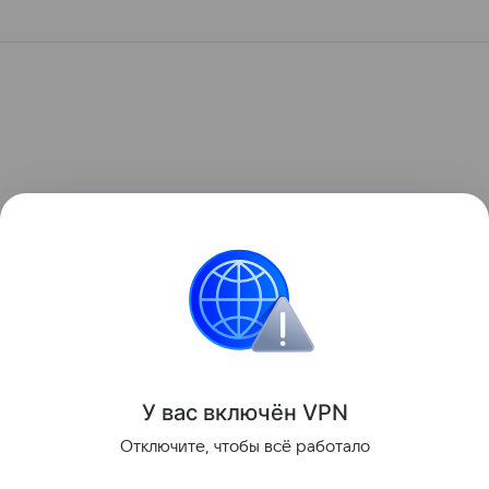
У вас включ
ён
V
P
N
Отключите, чтобы всё работало