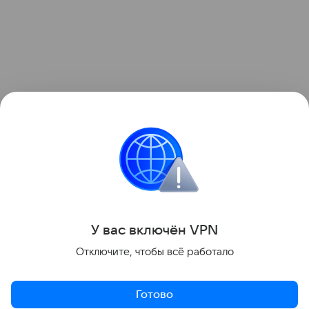
У вас включ
ён
V
P
N
Отключите, чтобы всё работало
Готово