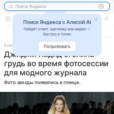
Поиск Яндекса
Поиск Яндекса с Алисой AI
Найдёт ответ, картинку или видео —
быстро и точно
5 сентября 2024
Lenta.Ru
Светская жизнь
Попробовать
Джиджи Хадид оголила
грудь во время фотосессии
для модного журнала
Фото звезды появились в глянце.