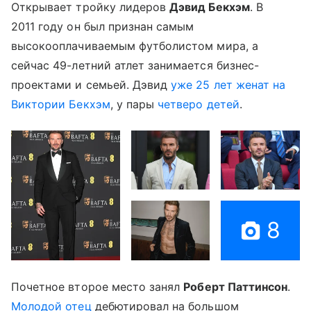
Открывает тройку лидеров
Дэвид Бекхэм
. В
2011 году он был признан самым
высокооплачиваемым футболистом мира, а
сейчас 49-летний атлет занимается бизнес-
проектами и семьей. Дэвид
уже 25 лет женат на
Виктории Бекхэм
, у пары
четверо детей
.
8
Почетное второе место занял
Роберт Паттинсон
.
Молодой отец
дебютировал на большом