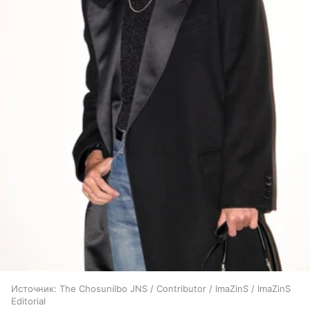
Источник:
The Chosunilbo JNS / Contributor / ImaZinS / ImaZinS
Editorial