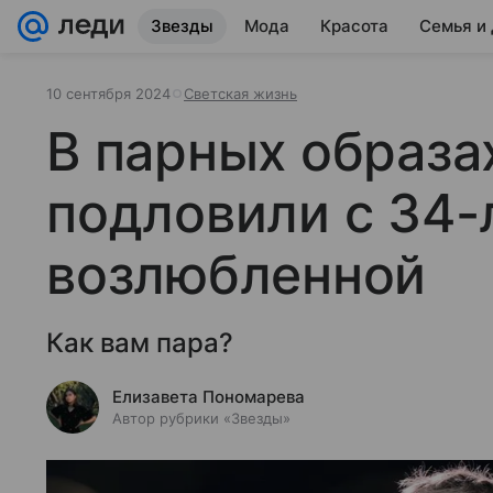
Звезды
Мода
Красота
Семья и
10 сентября 2024
Светская жизнь
В парных образа
подловили с 34-
возлюбленной
Как вам пара?
Елизавета Пономарева
Автор рубрики «Звезды»