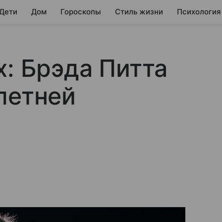
 Дети
Дом
Гороскопы
Стиль жизни
Психология
х: Брэда Питта
летней