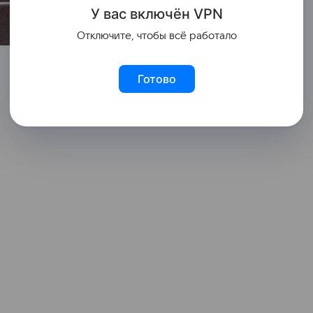
У вас включ
ён
V
P
N
Отключите, чтобы всё работало
Готово