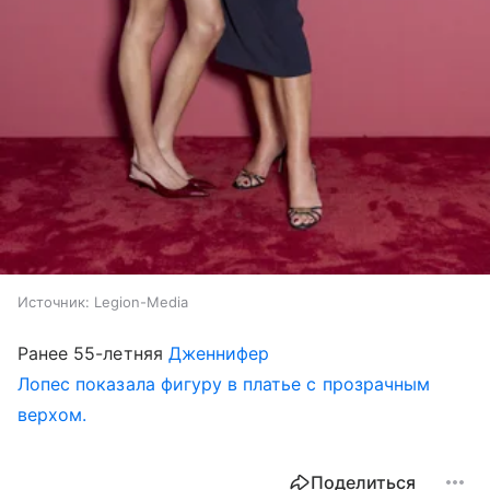
Источник:
Legion-Media
Ранее 55-летняя
Дженнифер
Лопес показала фигуру в платье с прозрачным
верхом.
Поделиться