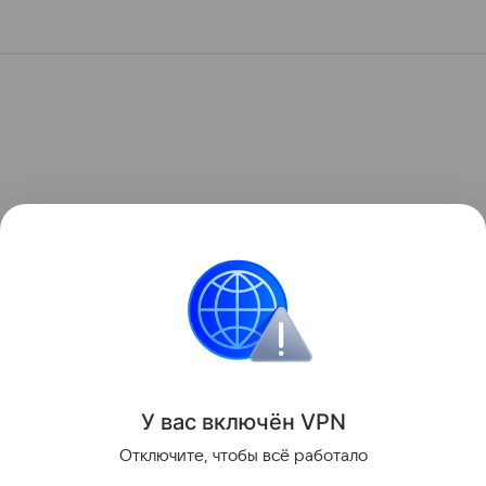
У вас включ
ён
V
P
N
Отключите, чтобы всё работало