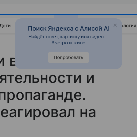
 Дети
Дом
Гороскопы
Стиль жизни
Психология
Поиск Яндекса с Алисой AI
Найдёт ответ, картинку или видео —
быстро и точно
и в
Попробовать
ятельности и
пропаганде.
еагировал на