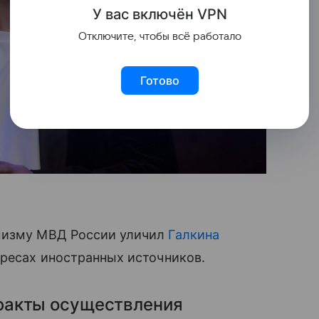
У вас включ
ён
V
P
N
Отключите, чтобы всё работало
Готово
емизму МВД России уличил
Галкина
ересах иностранных источников.
факты осуществления