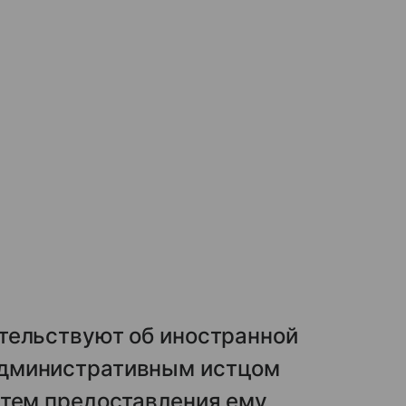
тельствуют об иностранной
дминистративным истцом
утем предоставления ему