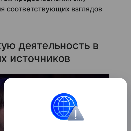
я соответствующих взглядов
кую деятельность в
х источников