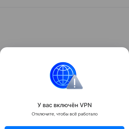
У вас включ
ён
V
P
N
Отключите, чтобы всё работало